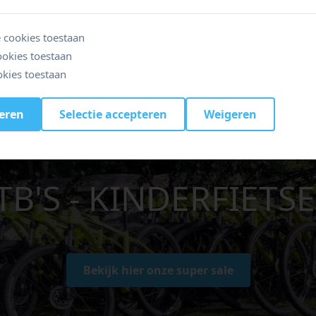
 cookies toestaan
ookies toestaan
kies toestaan
teren
Selectie accepteren
Weigeren
ANTISCHE UITVER
TB'S - KINDERFIETS
Bekijk hier onze super sale