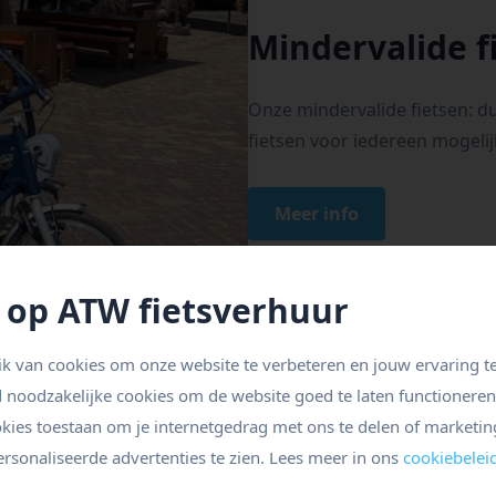
Mindervalide f
Onze mindervalide fietsen: du
fietsen voor iedereen mogelij
Meer info
 op ATW fietsverhuur
k van cookies om onze website te verbeteren en jouw ervaring te
d noodzakelijke cookies om de website goed te laten functionere
okies toestaan om je internetgedrag met ons te delen of marketin
rsonaliseerde advertenties te zien. Lees meer in ons
cookiebelei