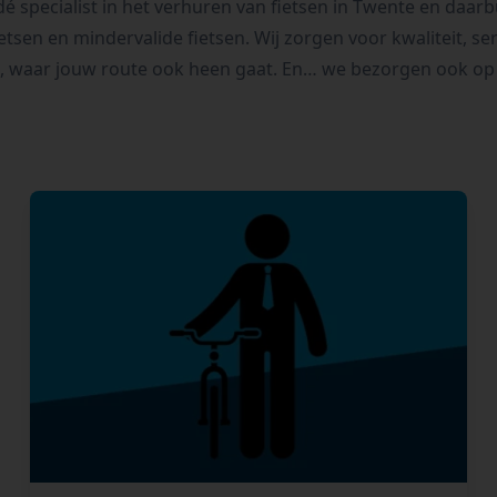
é specialist in het verhuren van fietsen in Twente en daarb
tsen en mindervalide fietsen. Wij zorgen voor kwaliteit, se
g, waar jouw route ook heen gaat. En… we bezorgen ook op 