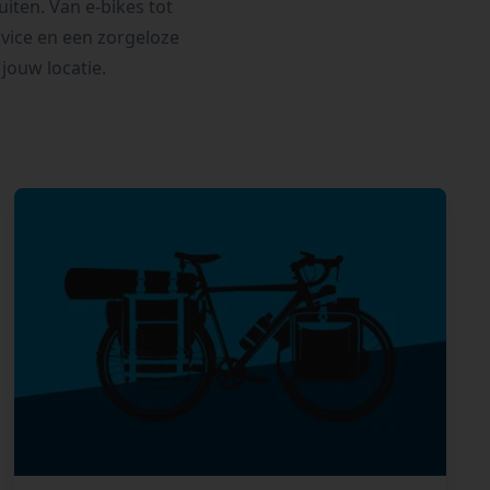
uiten. Van e-bikes tot
rvice en een zorgeloze
jouw locatie.