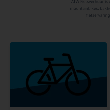
ATW Fietsverhuur is d
mountainbikes, bakfie
fietservarin