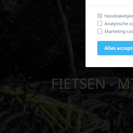
Noodzakelijke
Analytische c
Marketing coo
Alles accep
GIG
FIETSEN - M