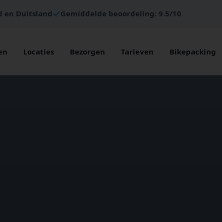
d en Duitsland
Gemiddelde beoordeling: 9.5/10
en
Locaties
Bezorgen
Tarieven
Bikepacking