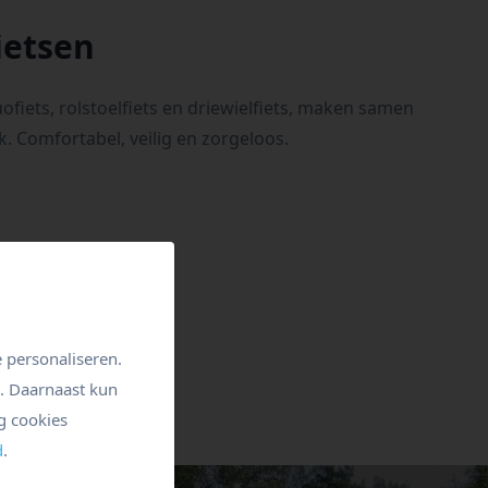
ietsen
ofiets, rolstoelfiets en driewielfiets, maken samen
k. Comfortabel, veilig en zorgeloos.
 personaliseren.
n. Daarnaast kun
g cookies
d
.