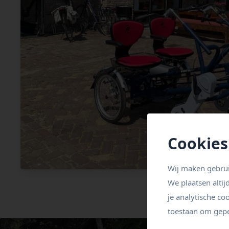
Cookies
Wij maken gebrui
We plaatsen altij
je analytische co
toestaan om gepe