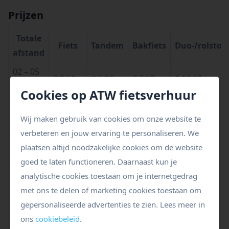
Prijzen
Totale
Fiets
Tandem
Bakfiets
Duo-/rolstoel
afstand
02 – 05
€ 2,50
€ 5,00
€ 7,50
€ 10,00
km
Cookies op ATW fietsverhuur
06 – 10
€ 3,00
€ 6,00
€ 9,00
€ 12,00
km
Wij maken gebruik van cookies om onze website te
verbeteren en jouw ervaring te personaliseren. We
11 – 15
€ 3,25
€ 6,50
€ 9,75
€ 13,00
plaatsen altijd noodzakelijke cookies om de website
km
goed te laten functioneren. Daarnaast kun je
16 – 20
analytische cookies toestaan om je internetgedrag
€ 3,50
€ 7,00
€ 10,50
€ 14,00
km
met ons te delen of marketing cookies toestaan om
21 – 40
gepersonaliseerde advertenties te zien. Lees meer in
€ 4,00
€ 8,00
€ 12,00
€ 16,00
km
ons
cookiebeleid
.