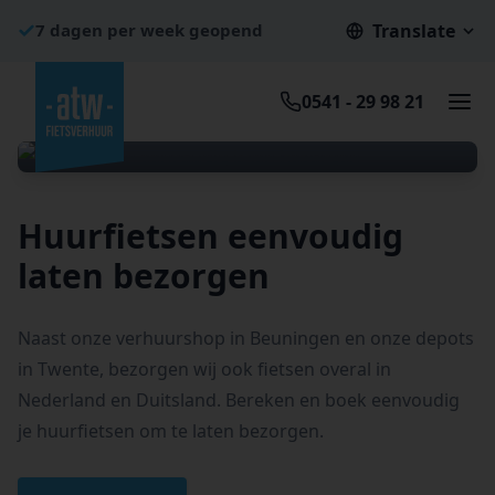
7 dagen per week geopend
Translate
Bezorgen in Nederland en Duitsland
Gemiddelde beoordeling: 9.5/10
0541 - 29 98 21
Vandaag Besteld = Morgen Bezorgd
Boek voor 12.00 en morgen bezorgd. Dat is
een garantie! Na 12.00 uur is in overleg
Huurfietsen eenvoudig
laten bezorgen
Naast onze verhuurshop in Beuningen en onze depots
in Twente, bezorgen wij ook fietsen overal in
Nederland en Duitsland. Bereken en boek eenvoudig
je huurfietsen om te laten bezorgen.