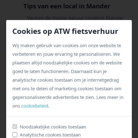
Tips van een local in Mander
Verken de mooie natuur rondom Mander
met wandel- en fietspaden door het
Cookies op ATW fietsverhuur
schilderachtige landschap.
Bezoek Museumboerderij De Hasseveld en
Wij maken gebruik van cookies om onze website te
ontdek het traditionele boerenleven van de
verbeteren en jouw ervaring te personaliseren. We
regio.
plaatsen altijd noodzakelijke cookies om de website
Ontspan in de rustige sfeer van het dorp en
goed te laten functioneren. Daarnaast kun je
bewonder de authentieke Overijsselse
analytische cookies toestaan om je internetgedrag
boerderijen en historische gebouwen.
met ons te delen of marketing cookies toestaan om
gepersonaliseerde advertenties te zien. Lees meer in
ons
cookiebeleid
.
Fietsroutes in Mander
Noodzakelijke cookies toestaan
Nederlandse idylle – Vasserweg rondtocht
Analytische cookies toestaan
vanuit Tubbergen