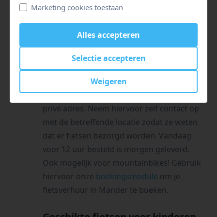
Marketing cookies toestaan
Centrum Ootmarsum – Ootmarsum
rondtocht vanuit Tubbergen
Alles accepteren
fiets huren in Mander?
Selectie accepteren
Verblijf je niet in Mander maar wil je wel een
Weigeren
dag fietsen. Laat dan eenvoudig je fietsen
bezorgen. Bijvoorbeeld bij een hotel, park of
privé adres. Neem hiervoor zelf contact op
met de betreffende locatie zodat ze weten
dat er fietsen bezorgd worden. Vandaag
voor 12 uur besteld is morgen geleverd.
Ook mogelijk voor mountainbikes! Gebruik
hiervoor onze
boekingsmodule
om je
fietsverhuur in Mander te boeken.
Geschikte fietsen voor kinderen