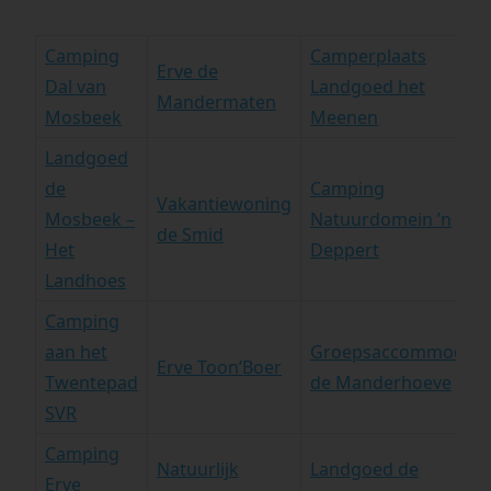
Camping
Camperplaats
Erve de
Dal van
Landgoed het
Mandermaten
Mosbeek
Meenen
Landgoed
de
Camping
Vakantiewoning
Mosbeek –
Natuurdomein ’n
de Smid
Het
Deppert
Landhoes
Camping
aan het
Groepsaccommodati
Erve Toon’Boer
Twentepad
de Manderhoeve
SVR
Camping
Natuurlijk
Landgoed de
Erve