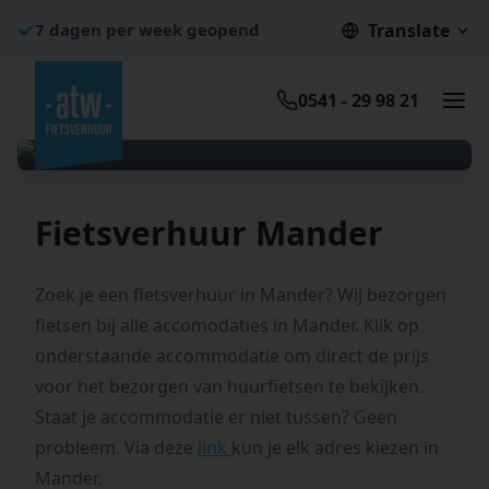
7 dagen per week geopend
Translate
Bezorgen in Nederland en Duitsland
Gemiddelde beoordeling: 9.5/10
0541 - 29 98 21
Fietsverhuur Mander
Laat eenvoudig je fiets bezorgen
Fietsverhuur Mander
Zoek je een fietsverhuur in Mander? Wij bezorgen
fietsen bij alle accomodaties in Mander. Klik op
onderstaande accommodatie om direct de prijs
voor het bezorgen van huurfietsen te bekijken.
Staat je accommodatie er niet tussen? Geen
probleem. Via deze
link
kun je elk adres kiezen in
Mander.