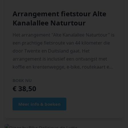
Arrangement fietstour Alte
Kanalallee Naturtour
Het arrangement "Alte Kanalallee Naturtour" is
een prachtige fietsroute van 44 kilometer die
door Twente en Duitsland gaat. Het
arrangement is inclusief een ontvangst met
koffie en krentenwegge, e-bike, routekaart en
een bezoek aan de beste ijsmaker van Europa;
BOEK NU
De IJskuip in Denekamp.
€ 38,50
Meer info & boeken