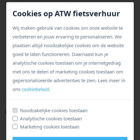
De Kickbike Clinic is een avontuurlijke tocht
Cookies op ATW fietsverhuur
waarbij je onder begeleiding van een
Wij maken gebruik van cookies om onze website te
instructeur de kunst van het kickbiken ontdekt.
verbeteren en jouw ervaring te personaliseren. We
Geniet van de prachtige omgeving terwijl je de
plaatsen altijd noodzakelijke cookies om de website
fijne kneepjes van deze leuke activiteit leert.
goed te laten functioneren. Daarnaast kun je
BOEK NU
analytische cookies toestaan om je internetgedrag
€ 49,- p.p.
met ons te delen of marketing cookies toestaan om
gepersonaliseerde advertenties te zien. Lees meer in
Meer info & boeken
ons
cookiebeleid
.
Noodzakelijke cookies toestaan
Analytische cookies toestaan
Marketing cookies toestaan
Kickbike Clinic op Locatie